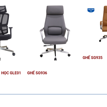
GHẾ SG935
 HỌC GLE01
GHẾ SG936