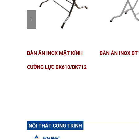
T BCF102T
THANG GẤP BẬC
GHẾ NGHỈ XD03
T3B/T4B/T5B/T6B