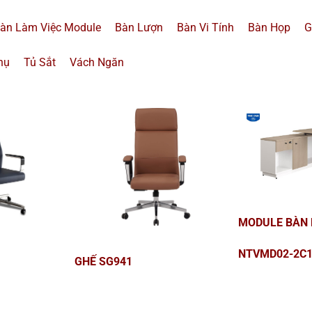
àn Làm Việc Module
Bàn Lượn
Bàn Vi Tính
Bàn Họp
G
hụ
Tủ Sắt
Vách Ngăn
BÀN LÃNH ĐẠ
BÀN NHÂN VIÊN
NTV120HLC17;
NTV120/NTV140/NTV160C17/SC17