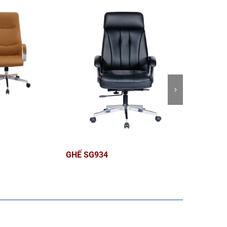
GHẾ SG934
Bàn giám 