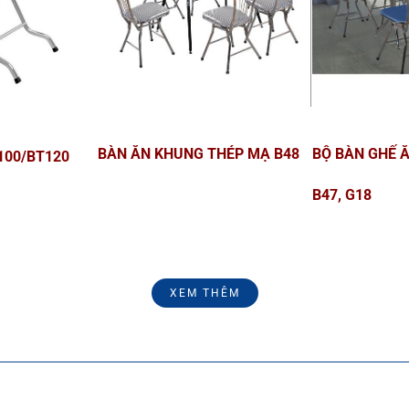
MẮC ÁO KHUNG THÉP HÒA
GIÁ SÁCH THƯ
PHÁT MA02
GS5K1/GS5K2
XEM THÊM