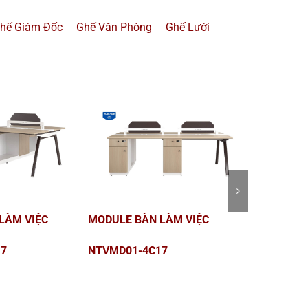
hế Giám Đốc
Ghế Văn Phòng
Ghế Lưới
O NTVP1812C17
TỦ GIÁM ĐỐC NTV2420T1
BÀN LÃNH 