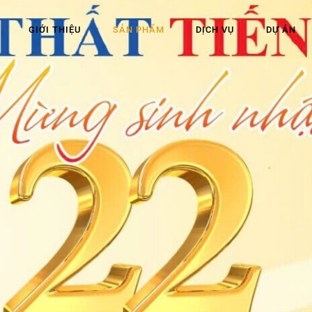
GIỚI THIỆU
SẢN PHẨM
DỊCH VỤ
DỰ ÁN