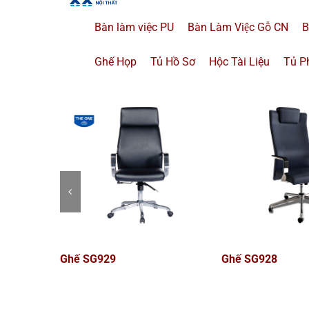
Bàn làm việc PU
Bàn Làm Việc Gỗ CN
B
Ghế Họp
Tủ Hồ Sơ
Hộc Tài Liệu
Tủ P
VIỆC
MODULE BÀN LÀM VIỆC
NTVMD01-2C17
BÀN NHÂN VIÊN
NTV120SHLC17; 