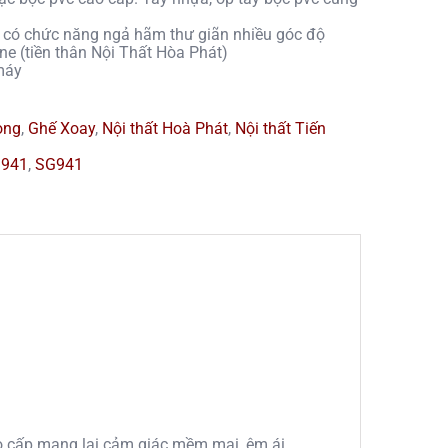
 có chức năng ngả hãm thư giãn nhiều góc độ
e (tiền thân Nội Thất Hòa Phát)
máy
̀ng
,
Ghế Xoay
,
Nội thất Hoà Phát
,
Nội thất Tiến
G941
,
SG941
o cấp mang lại cảm giác mềm mại, êm ái.