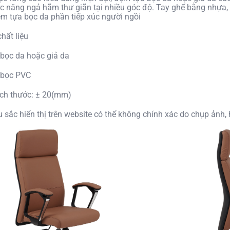
c năng ngả hãm thư giãn tại nhiều góc độ. Tay ghế bằng nhựa,
m tựa bọc da phần tiếp xúc người ngồi
hất liệu
bọc da hoặc giả da
 bọc PVC
ích thước: ± 20(mm)
u sắc hiển thị trên website có thể không chính xác do chụp ản