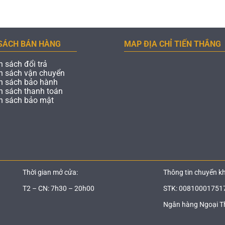
SÁCH BÁN HÀNG
MAP ĐỊA CHỈ TIẾN THẮNG
h sách đổi trả
h sách vận chuyển
h sách bảo hành
h sách thanh toán
h sách bảo mật
Thời gian mở cửa:
Thông tin chuyển k
T2 – CN: 7h30 – 20h00
STK: 00810001751
Ngân hàng Ngoại T