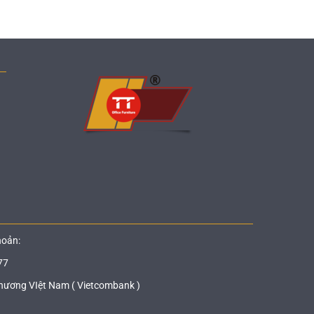
hoản:
77
hương VIệt Nam ( Vietcombank )