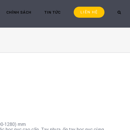
LIÊN HỆ
CHÍNH SÁCH
TIN TỨC
200-1280) mm
c bọc pvc cao cấp. Tay nhựa, ốp tay bọc pvc cùng