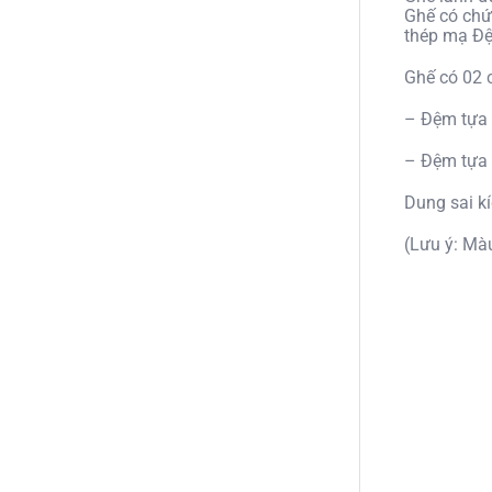
Ghế có chứ
thép mạ Đệ
Ghế có 02 c
– Đệm tựa 
– Đệm tựa
Dung sai k
(Lưu ý: Mà