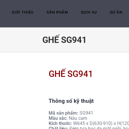
GIỚI THIỆU
SẢN PHẨM
DỊCH VỤ
DỰ ÁN
GHẾ SG941
GHẾ SG941
Thông số kỹ thuật
Mã sản phẩm:
SG941
Màu sắc:
Nâu cam
Kích thước:
W645 x D(630-910) x H(1
Chất liệu:
Đệm tựa bọc da mặt ngồi, hoặ