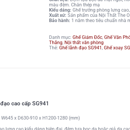
màu đệm. Chân thép mạ
Kiểu dáng:
Ghế trưởng phòng lưng cao,
Xuất xứ:
Sản phẩm của Nội Thất The On
Bảo hành:
1 năm theo tiêu chuẩn nhà 
Danh mục:
Ghế Giám Đốc
,
Ghế Văn Pho
Thắng
,
Nội thất văn phòng
Thẻ:
Ghế lãnh đạo SG941
,
Ghế xoay S
 đạo cao cấp SG941
: W645 x D630-910 x H1200-1280 (mm)
ạo lưng cao kiểu dáng hiện đại, đệm tựa bọc da hoặc giả da ca