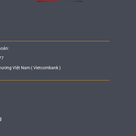
hoản:
77
hương VIệt Nam ( Vietcombank )
g