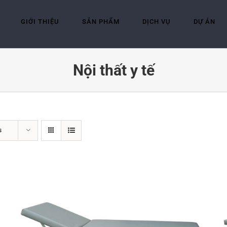
GIỚI THIỆU
SẢN PHẨM
DỊCH VỤ
DỰ ÁN
Nội thất y tế
s