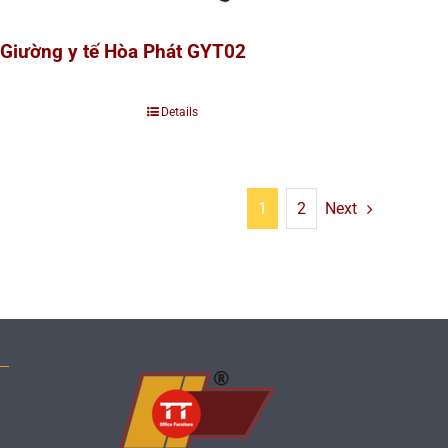
Giường y tế Hòa Phát GYT02
Details
1
2
Next