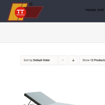
Skip
to
content
TRANG CHỦ
Sort by
Default Order
Show
12 Product