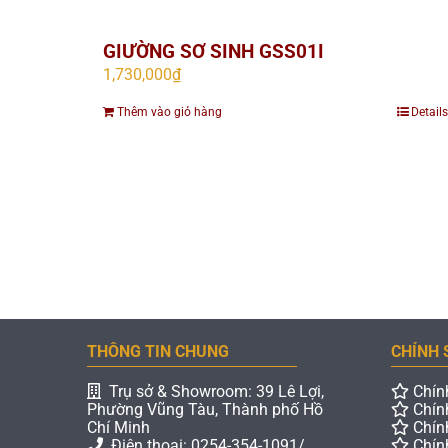
GIƯỜNG SƠ SINH GSS01I
1,730,000
₫
Thêm vào giỏ hàng
Details
THÔNG TIN CHUNG
CHÍNH 
Trụ sở & Showroom: 39 Lê Lợi,
Chín
Phường Vũng Tàu, Thành phố Hồ
Chín
Chí Minh
Chín
Điện thoại: 0254-354-1091/
Chín