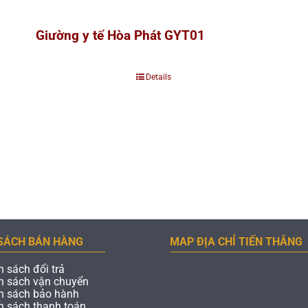
Giường y tế Hòa Phát GYT01
Details
SÁCH BÁN HÀNG
MAP ĐỊA CHỈ TIẾN THẮNG
h sách đổi trả
h sách vận chuyển
h sách bảo hành
h sách thanh toán