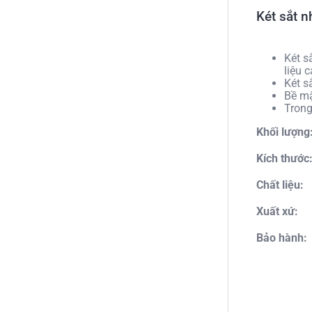
Két sắt 
Két s
liệu 
Két s
Bề mặ
Trong
Khối lượn
Kích thước
Chất liệu:
Xuất xứ:
Bảo hành: