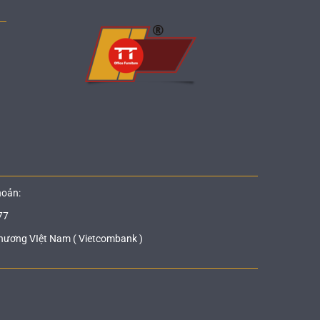
hoản:
77
hương VIệt Nam ( Vietcombank )