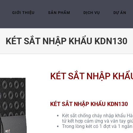
GIỚI THIỆU
SẢN PHẨM
DỊCH VỤ
DỰ ÁN
KÉT SẮT NHẬP KHẨU KDN130
KÉT SẮT NHẬP KHẨ
KÉT SẮT NHẬP KHẨU KDN130
Két sắt chống cháy nhập khẩu H
tử kết hợp cảm ứng và vân tay gi
Trong lòng két có 1 đợt và 1 ngăn