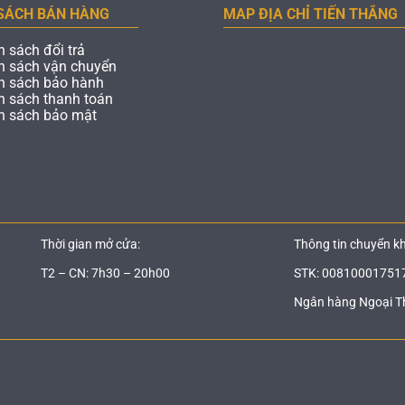
SÁCH BÁN HÀNG
MAP ĐỊA CHỈ TIẾN THẮNG
h sách đổi trả
h sách vận chuyển
h sách bảo hành
h sách thanh toán
h sách bảo mật
Thời gian mở cửa:
Thông tin chuyển k
T2 – CN: 7h30 – 20h00
STK: 00810001751
Ngân hàng Ngoại T