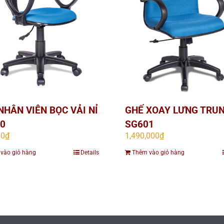
NHÂN VIÊN BỌC VẢI NỈ
GHẾ XOAY LƯNG TRU
0
SG601
00
₫
1,490,000
₫
vào giỏ hàng
Details
Thêm vào giỏ hàng