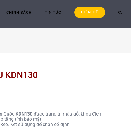
LIÊN HỆ
CHÍNH SÁCH
TIN TỨC
U KDN130
àn Quốc
KDN130
được trang trí màu gỗ, khóa điện
úp tăng tính bảo mật.
 kéo. Két sử dụng đế chân cố định.