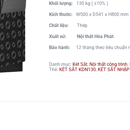
Khối lượng:
130 kg ( ±10% )
Kích thước:
W500 x D541 x H800 mm
Chất liệu:
Thép.
Xuất xứ:
Nội thất Hòa Phát
.
Bảo hành:
12 tháng theo tiêu chuẩn 
Danh mục:
Két Sắt
,
Nội thất công trình
,
Thẻ:
KÉT SẮT KDN130
,
KÉT SẮT NHẬP