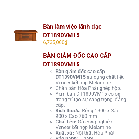
Bàn làm việc lãnh đạo
DT1890VM15
6,735,000
₫
BÀN GIÁM ĐỐC CAO CẤP
DT1890VM15
Bàn giám đốc cao cấp
DT1890VM15
sử dụng chất liệu
Veneer kết hợp Melamine.
Chân bàn Hòa Phát ghép hộp.
Yếm bàn DT1890VM15 có ốp
trang trí tạo sự sang trọng, đẳng
cấp.
Kích thước:
Rộng 1800 x Sâu
900 x Cao 760 mm
Chất liệu:
Gỗ công nghiệp
Veneer kết hợp Melamine
Xuất xứ:
Nội thất Hòa Phát
Bảo hành:
1 năm