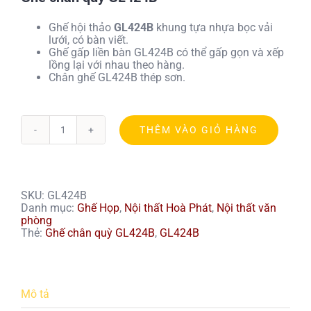
Ghế hội thảo
GL424B
khung tựa nhựa bọc vải
lưới, có bàn viết.
Ghế gấp liền bàn GL424B có thể gấp gọn và xếp
lồng lại với nhau theo hàng.
Chân ghế GL424B thép sơn.
THÊM VÀO GIỎ HÀNG
Ghế
chân
quỳ
GL424B
số
SKU:
GL424B
lượng
Danh mục:
Ghế Họp
,
Nội thất Hoà Phát
,
Nội thất văn
phòng
Thẻ:
Ghế chân quỳ GL424B
,
GL424B
Mô tả