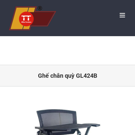
Skip
to
content
Ghế chân quỳ GL424B