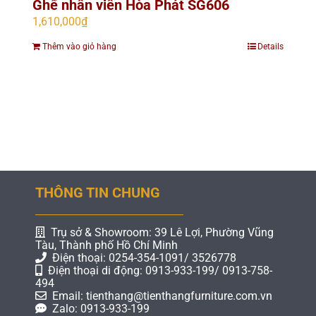
Ghế nhân viên Hòa Phát SG606
1,610,000
₫
Thêm vào giỏ hàng
Details
THÔNG TIN CHUNG
Trụ sở & Showroom: 39 Lê Lợi, Phường Vũng
Tàu, Thành phố Hồ Chí Minh
Điện thoại: 0254-354-1091/ 3526778
Điện thoại di động: 0913-933-199/ 0913-758-
494
Email: tienthang@tienthangfurniture.com.vn
Zalo: 0913-933-199