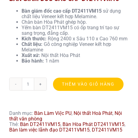
Bàn giám đốc cao cấp DT2411VM15
sử dụng
chất liệu Veneer kết hợp Melamine.
Chân bàn Hòa Phát ghép hộp.
Yếm bàn DT2411VM15 có ốp trang trí tạo sự
sang trọng, đẳng cấp.
Kích thước:
Rộng 2400 x Sâu 110 x Cao 760 mm
Chất liệu:
Gỗ công nghiệp Veneer kết hợp
Melamine
Xuất xứ:
Nội thất Hòa Phát
Bảo hành:
1 năm
THÊM VÀO GIỎ HÀNG
Bàn
làm
việc
lãnh
đạo
Danh mục:
Bàn Làm Việc PU
,
Nội thất Hoà Phát
,
Nội
DT2411VM15
thất văn phòng
số
Thẻ:
Bàn DT2411VM15
,
Bàn Hòa Phát DT2411VM15
,
lượng
Bàn làm việc lãnh đạo DT2411VM15
,
DT2411VM15