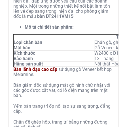
hiện đại, đáp ứng được yêu cầu của các doanh
nghiệp. Một trong những thiết kế nổi bật làm tôn
lên vẻ đẹp sang trọng, hiện đại cho phòng giám
đốc là mẫu
bàn DT2411VM15
Mô tả chi tiết sản phẩm:
Thông
Loại chân bàn
Chân gỗ, ghép 
Mặt bàn
Gỗ Veneer kết h
Kích thước
W2400 x D1100
Bảo hành
12 Tháng
Hãng sản xuất
Nội thất Hòa Ph
Bàn lãnh đạo cao cấp
sử dụng gỗ Veneer kết hợp
Melamine.
Bàn giám đốc sử dụng mặt gỗ hình chữ nhật với
các góc được cắt vát, có lỗ điện mạng trên mặt
bàn.
Yếm bàn trang trí ốp nổi tạo sự sang trọng, đẳng
cấp.
Chân đế ghép hộp, trang trí bằng những đường