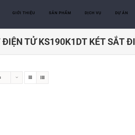
GIỚI THIỆU
SẢN PHẨM
DỊCH VỤ
DỰ ÁN
T ĐIỆN TỬ KS190K1DT KÉT SẮT 
s