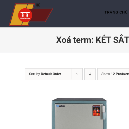
Skip
to
content
TRANG CHỦ
Xoá term: KÉT SẮ
Sort by
Default Order
Show
12 Product