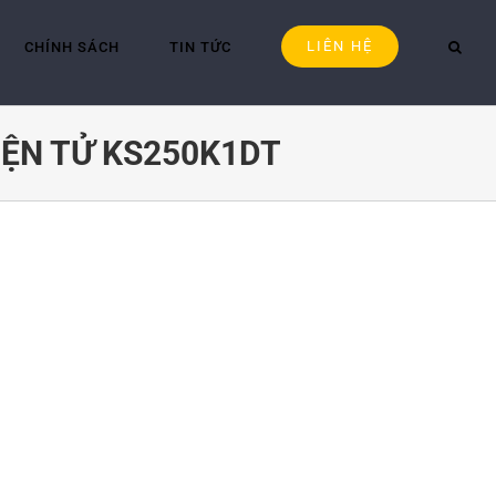
LIÊN HỆ
CHÍNH SÁCH
TIN TỨC
ĐIỆN TỬ KS250K1DT