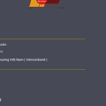
hoản:
77
hương VIệt Nam ( Vietcombank )
g