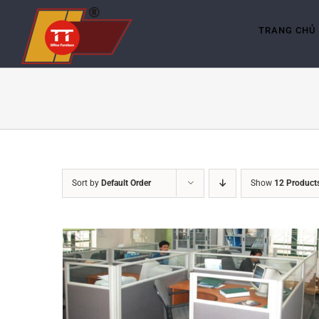
Skip
to
content
TRANG CHỦ
Sort by
Default Order
Show
12 Product