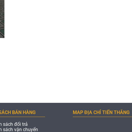
SÁCH BÁN HÀNG
MAP ĐỊA CHỈ TIẾN THẮNG
h sách đổi trả
h sách vận chuyển