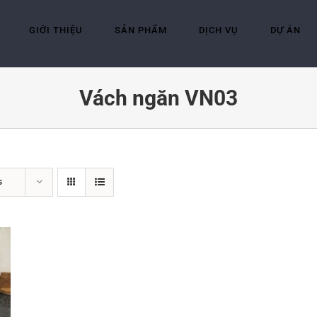
GIỚI THIỆU
SẢN PHẨM
DỊCH VỤ
DỰ ÁN
Vách ngăn VN03
s