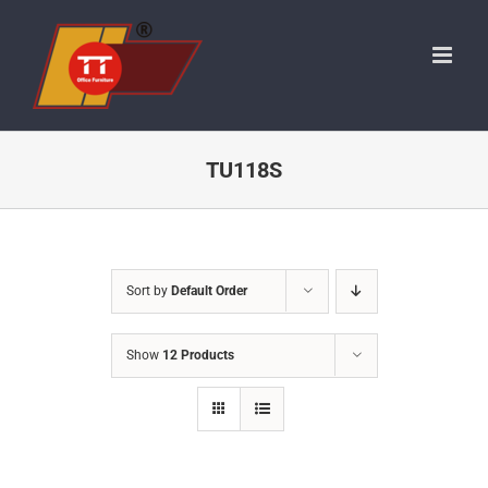
Skip
to
content
TU118S
Sort by
Default Order
Show
12 Products