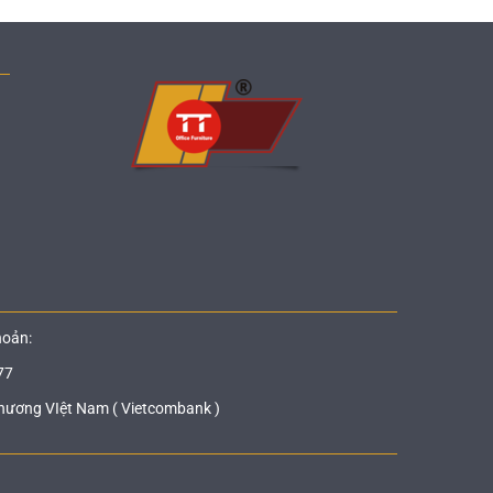
hoản:
77
hương VIệt Nam ( Vietcombank )