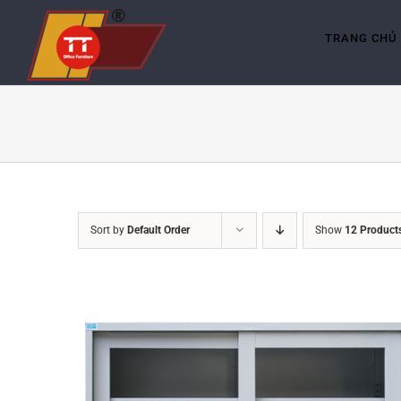
Skip
to
content
TRANG CHỦ
Sort by
Default Order
Show
12 Product