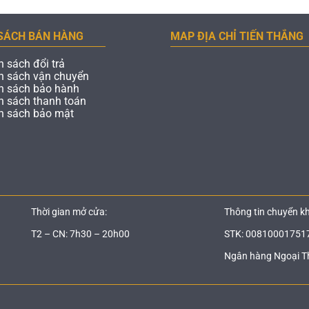
SÁCH BÁN HÀNG
MAP ĐỊA CHỈ TIẾN THẮNG
h sách đổi trả
h sách vận chuyển
h sách bảo hành
h sách thanh toán
h sách bảo mật
Thời gian mở cửa:
Thông tin chuyển k
T2 – CN: 7h30 – 20h00
STK: 00810001751
Ngân hàng Ngoại T