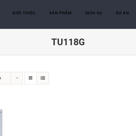
GIỚI THIỆU
SẢN PHẨM
DỊCH VỤ
DỰ ÁN
TU118G
s