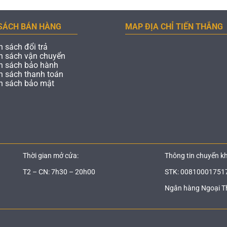
SÁCH BÁN HÀNG
MAP ĐỊA CHỈ TIẾN THẮNG
h sách đổi trả
h sách vận chuyển
h sách bảo hành
h sách thanh toán
h sách bảo mật
Thời gian mở cửa:
Thông tin chuyển k
T2 – CN: 7h30 – 20h00
STK: 00810001751
Ngân hàng Ngoại T