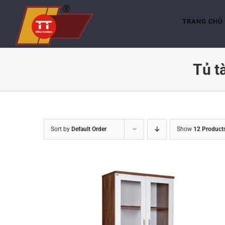
Skip
to
content
TRANG CHỦ
Tủ t
Sort by
Default Order
Show
12 Product