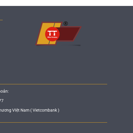
hoản:
77
hương VIệt Nam ( Vietcombank )