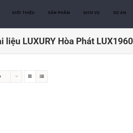
GIỚI THIỆU
SẢN PHẨM
DỊCH VỤ
DỰ ÁN
ài liệu LUXURY Hòa Phát LUX196
s