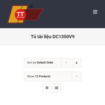
Skip
to
content
Tủ tài liệu DC1350V9
Sort by
Default Order
Show
12 Products