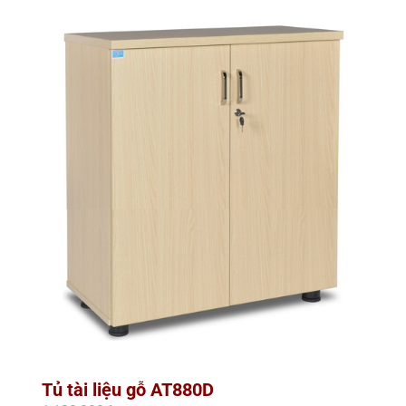
Tủ tài liệu gỗ AT880D