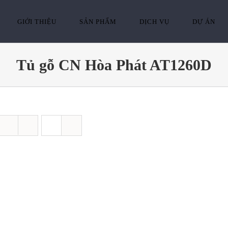
GIỚI THIỆU
SẢN PHẨM
DỊCH VỤ
DỰ ÁN
Tủ gỗ CN Hòa Phát AT1260D