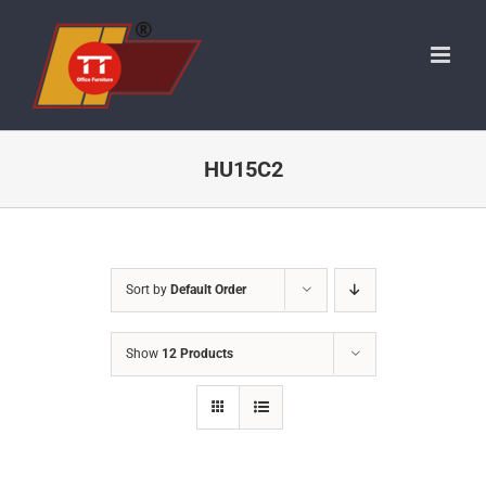
Skip
to
content
HU15C2
Sort by
Default Order
Show
12 Products