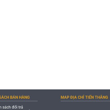
SÁCH BÁN HÀNG
MAP ĐỊA CHỈ TIẾN THẮNG
h sách đổi trả