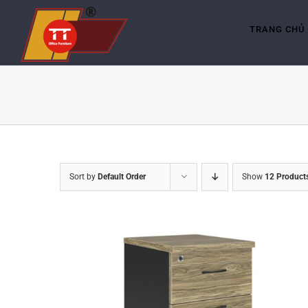
Skip
to
content
TRANG CHỦ
Sort by
Default Order
Show
12 Product