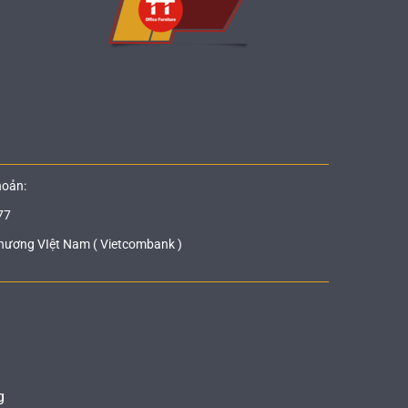
hoản:
77
hương VIệt Nam ( Vietcombank )
g