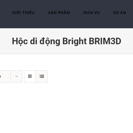
GIỚI THIỆU
SẢN PHẨM
DỊCH VỤ
DỰ ÁN
Hộc di động Bright BRIM3D
s