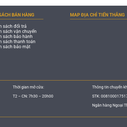
SÁCH BÁN HÀNG
MAP ĐỊA CHỈ TIẾN THẮNG
h sách đổi trả
h sách vận chuyển
h sách bảo hành
h sách thanh toán
h sách bảo mật
Thời gian mở cửa:
Thông tin chuyển k
T2 – CN: 7h30 – 20h00
STK: 00810001751
Ngân hàng Ngoại T