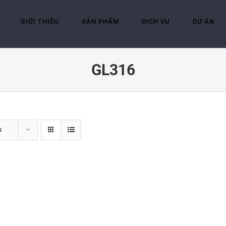
GIỚI THIỆU
SẢN PHẨM
DỊCH VỤ
DỰ ÁN
GL316
s