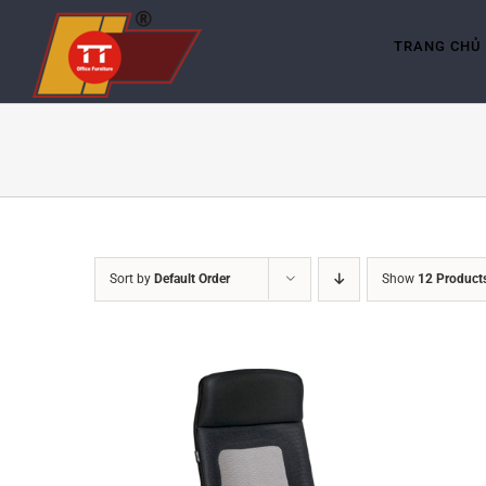
Skip
to
content
TRANG CHỦ
Sort by
Default Order
Show
12 Product