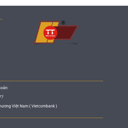
hoản:
77
hương VIệt Nam ( Vietcombank )