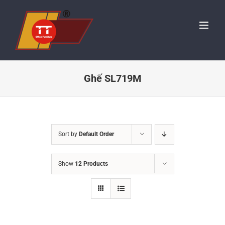
Skip
to
content
Ghế SL719M
Sort by
Default Order
Show
12 Products