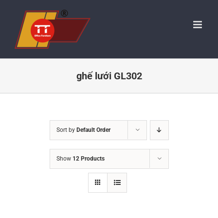
Skip
to
content
ghế lưới GL302
Sort by
Default Order
Show
12 Products