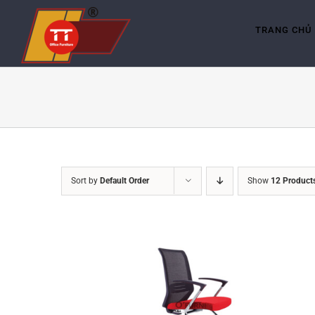
Skip
to
content
TRANG CHỦ
Sort by
Default Order
Show
12 Product