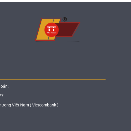
hoản:
77
hương VIệt Nam ( Vietcombank )