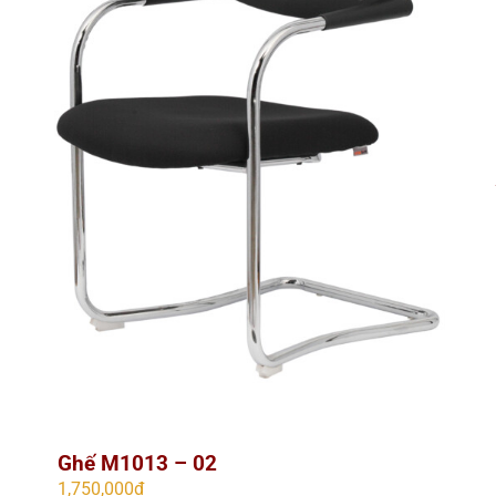
Ghế M1013 – 02
1,750,000
₫