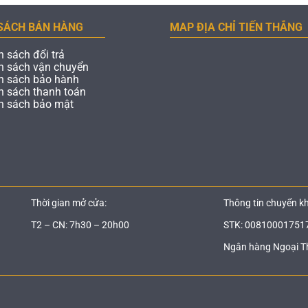
SÁCH BÁN HÀNG
MAP ĐỊA CHỈ TIẾN THẮNG
h sách đổi trả
h sách vận chuyển
h sách bảo hành
h sách thanh toán
h sách bảo mật
Thời gian mở cửa:
Thông tin chuyển k
T2 – CN: 7h30 – 20h00
STK: 00810001751
Ngân hàng Ngoại T