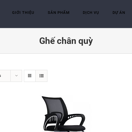
GIỚI THIỆU
SẢN PHẨM
DỊCH VỤ
DỰ ÁN
Ghế chân quỳ
s