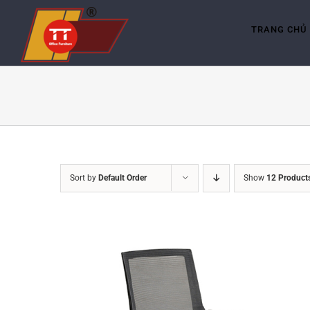
Skip
to
content
TRANG CHỦ
Sort by
Default Order
Show
12 Product