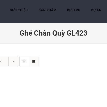
GIỚI THIỆU
SẢN PHẨM
DỊCH VỤ
DỰ ÁN
Ghế Chân Quỳ GL423
s