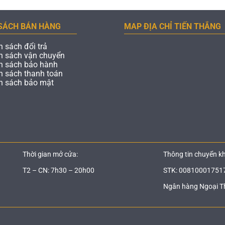
SÁCH BÁN HÀNG
MAP ĐỊA CHỈ TIẾN THẮNG
h sách đổi trả
h sách vận chuyển
h sách bảo hành
h sách thanh toán
h sách bảo mật
Thời gian mở cửa:
Thông tin chuyển k
T2 – CN: 7h30 – 20h00
STK: 00810001751
Ngân hàng Ngoại T