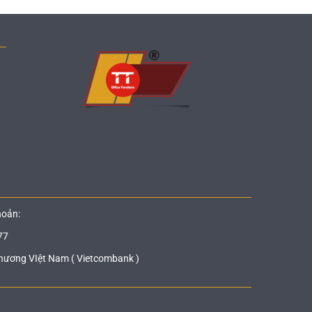
hoản:
77
hương VIệt Nam ( Vietcombank )