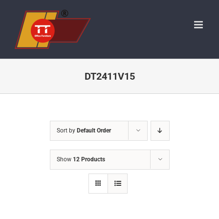
Skip
to
content
DT2411V15
Sort by
Default Order
Show
12 Products