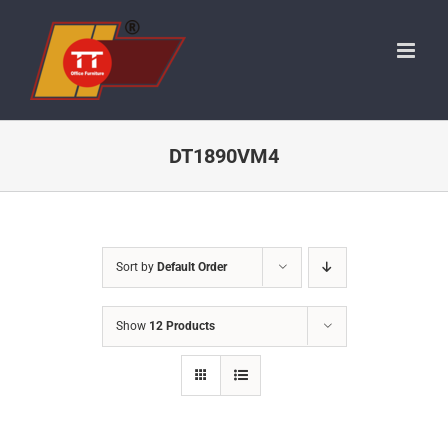
Skip
to
content
DT1890VM4
Sort by
Default Order
Show
12 Products