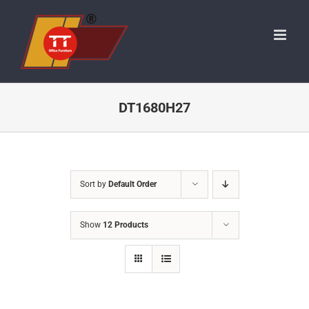
Skip
to
content
DT1680H27
Sort by
Default Order
Show
12 Products