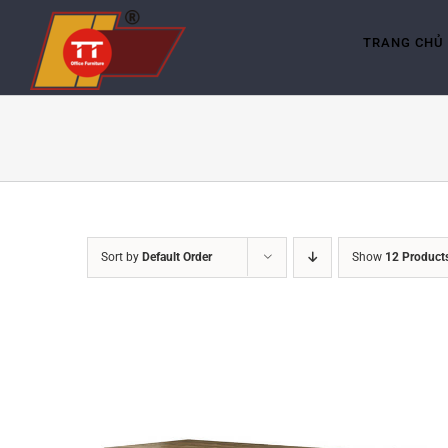
Skip
to
content
TRANG CHỦ
Sort by
Default Order
Show
12 Product