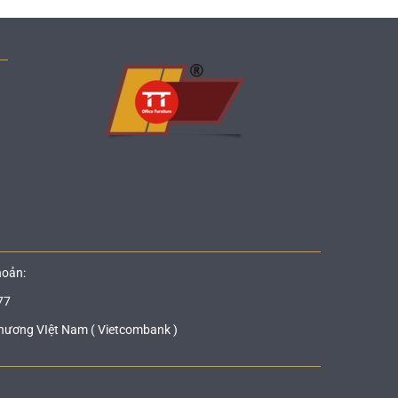
hoản:
77
hương VIệt Nam ( Vietcombank )