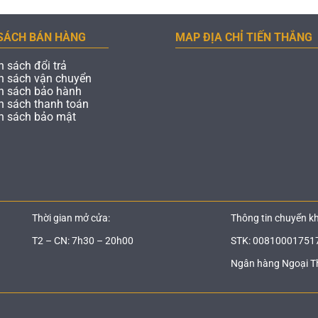
SÁCH BÁN HÀNG
MAP ĐỊA CHỈ TIẾN THẮNG
h sách đổi trả
h sách vận chuyển
h sách bảo hành
h sách thanh toán
h sách bảo mật
Thời gian mở cửa:
Thông tin chuyển k
T2 – CN: 7h30 – 20h00
STK: 00810001751
Ngân hàng Ngoại T