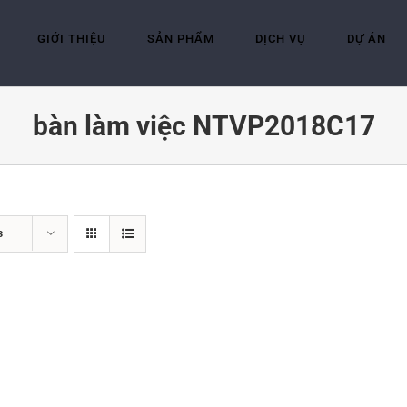
GIỚI THIỆU
SẢN PHẨM
DỊCH VỤ
DỰ ÁN
bàn làm việc NTVP2018C17
s