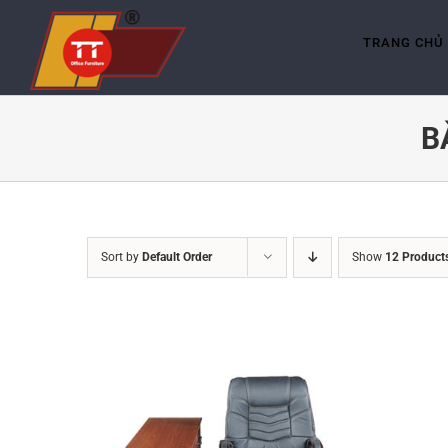
Skip
to
content
TRANG CHỦ
B
Sort by
Default Order
Show
12 Product