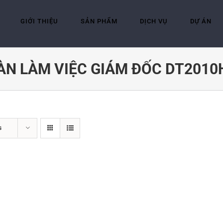
GIỚI THIỆU
SẢN PHẨM
DỊCH VỤ
DỰ ÁN
ÀN LÀM VIỆC GIÁM ĐỐC DT2010
s