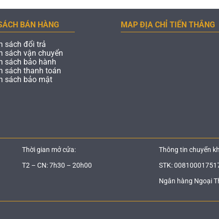
SÁCH BÁN HÀNG
MAP ĐỊA CHỈ TIẾN THẮNG
h sách đổi trả
h sách vận chuyển
h sách bảo hành
h sách thanh toán
h sách bảo mật
Thời gian mở cửa:
Thông tin chuyển k
T2 – CN: 7h30 – 20h00
STK: 00810001751
Ngân hàng Ngoại T