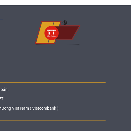
hoản:
77
hương VIệt Nam ( Vietcombank )