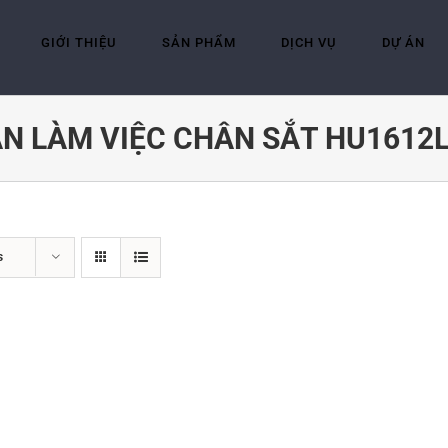
GIỚI THIỆU
SẢN PHẨM
DỊCH VỤ
DỰ ÁN
N LÀM VIỆC CHÂN SẮT HU1612
s