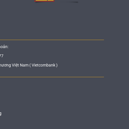
hoản:
77
hương VIệt Nam ( Vietcombank )
g