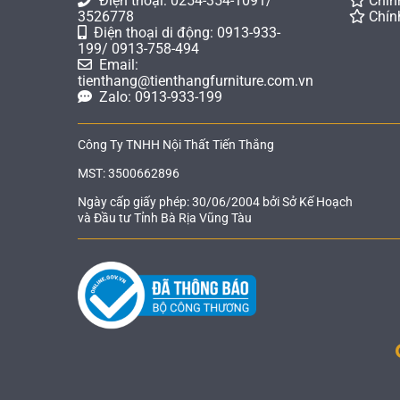
Điện thoại: 0254-354-1091/
Chín
3526778
Chín
Điện thoại di động: 0913-933-
199/ 0913-758-494
Email:
tienthang@tienthangfurniture.com.vn
Zalo: 0913-933-199
Công Ty TNHH Nội Thất Tiến Thắng
MST: 3500662896
Ngày cấp giấy phép: 30/06/2004 bởi Sở Kế Hoạch
và Đầu tư Tỉnh Bà Rịa Vũng Tàu