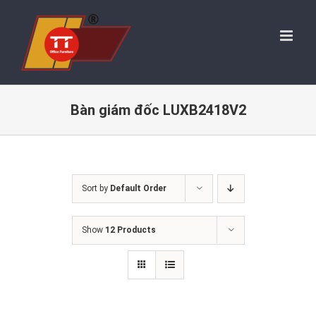
Skip
to
content
Bàn giám đốc LUXB2418V2
Sort by
Default Order
Show
12 Products