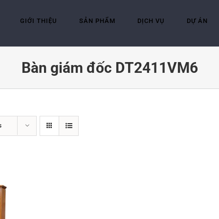
GIỚI THIỆU
SẢN PHẨM
DỊCH VỤ
DỰ ÁN
Bàn giám đốc DT2411VM6
s