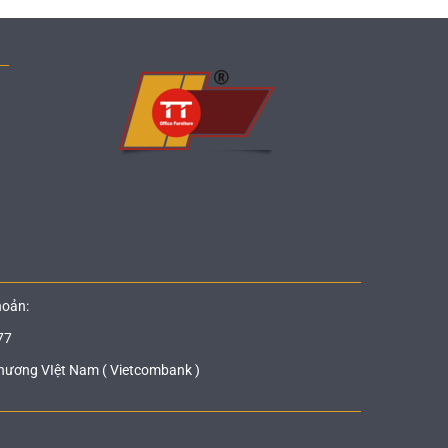
hoản:
77
hương VIệt Nam ( Vietcombank )