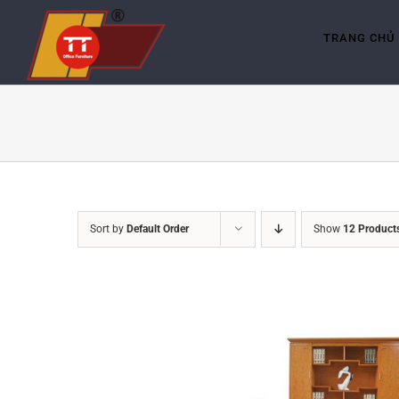
Skip
to
content
TRANG CHỦ
Sort by
Default Order
Show
12 Product