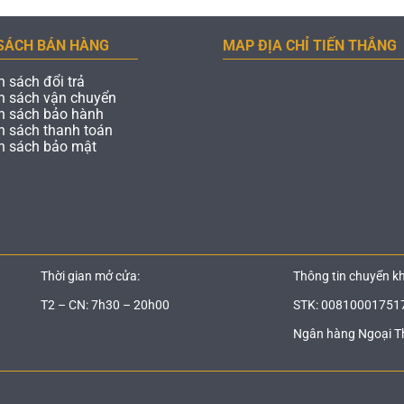
SÁCH BÁN HÀNG
MAP ĐỊA CHỈ TIẾN THẮNG
h sách đổi trả
h sách vận chuyển
h sách bảo hành
h sách thanh toán
h sách bảo mật
Thời gian mở cửa:
Thông tin chuyển k
T2 – CN: 7h30 – 20h00
STK: 00810001751
Ngân hàng Ngoại T