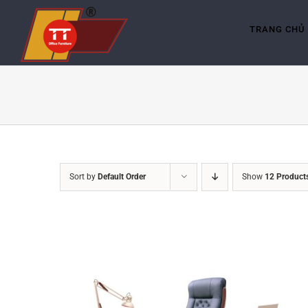
Skip
to
content
TRANG CHỦ
Sort by
Default Order
Show
12 Product