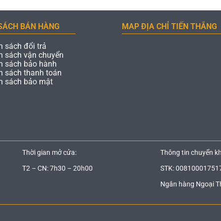
SÁCH BÁN HÀNG
MAP ĐỊA CHỈ TIẾN THẮNG
h sách đổi trả
h sách vận chuyển
h sách bảo hành
h sách thanh toán
h sách bảo mật
Thời gian mở cửa:
Thông tin chuyển k
T2 – CN: 7h30 – 20h00
STK: 00810001751
Ngân hàng Ngoại T