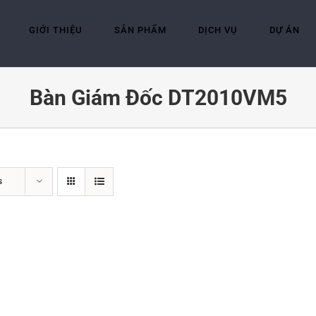
GIỚI THIỆU
SẢN PHẨM
DỊCH VỤ
DỰ ÁN
Bàn Giám Đốc DT2010VM5
s