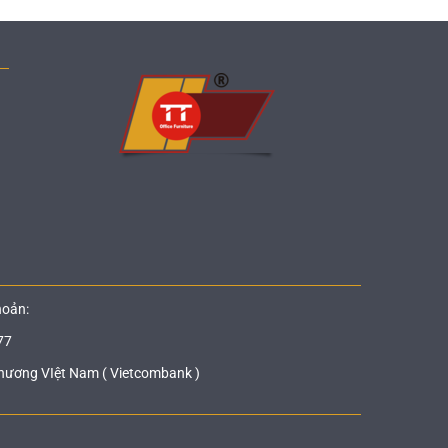
hoản:
77
hương VIệt Nam ( Vietcombank )