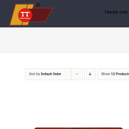
Skip
to
content
TRANG CHỦ
Sort by
Default Order
Show
12 Product