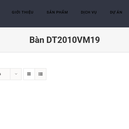
GIỚI THIỆU
SẢN PHẨM
DỊCH VỤ
DỰ ÁN
Bàn DT2010VM19
s