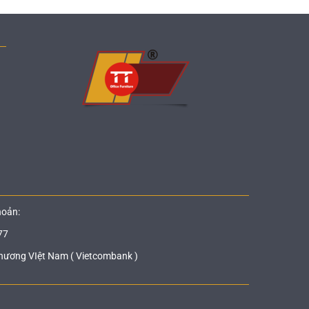
hoản:
77
hương VIệt Nam ( Vietcombank )