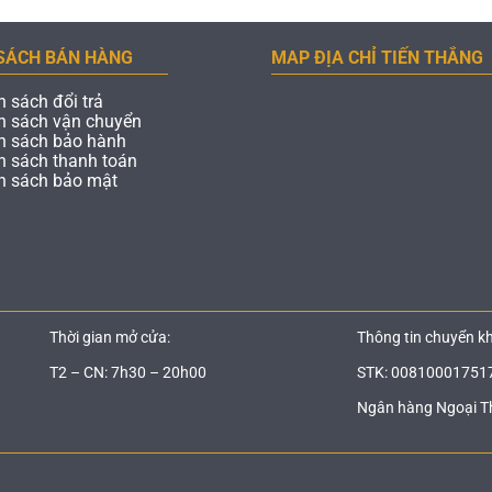
SÁCH BÁN HÀNG
MAP ĐỊA CHỈ TIẾN THẮNG
h sách đổi trả
h sách vận chuyển
h sách bảo hành
h sách thanh toán
h sách bảo mật
Thời gian mở cửa:
Thông tin chuyển k
T2 – CN: 7h30 – 20h00
STK: 00810001751
Ngân hàng Ngoại T