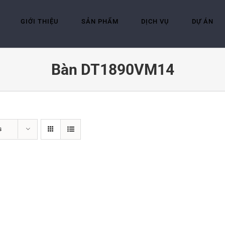
GIỚI THIỆU
SẢN PHẨM
DỊCH VỤ
DỰ ÁN
Bàn DT1890VM14
s