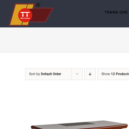
Skip
to
content
TRANG CHỦ
Sort by
Default Order
Show
12 Product