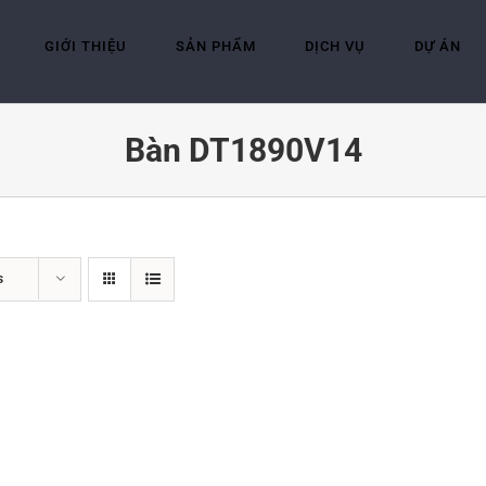
GIỚI THIỆU
SẢN PHẨM
DỊCH VỤ
DỰ ÁN
Bàn DT1890V14
s