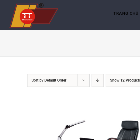
Skip
to
content
TRANG CHỦ
Sort by
Default Order
Show
12 Product