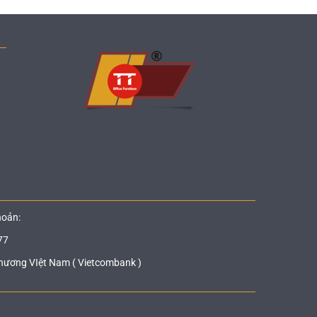
hoản:
77
hương VIệt Nam ( Vietcombank )