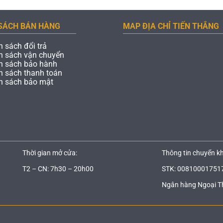
SÁCH BÁN HÀNG
MAP ĐỊA CHỈ TIẾN THẮNG
h sách đổi trả
h sách vận chuyển
h sách bảo hành
h sách thanh toán
h sách bảo mật
Thời gian mở cửa:
Thông tin chuyển k
T2 – CN: 7h30 – 20h00
STK: 00810001751
Ngân hàng Ngoại T