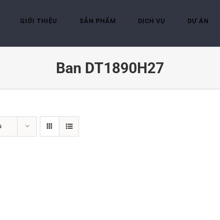
GIỚI THIỆU
SẢN PHẨM
DỊCH VỤ
DỰ ÁN
Ban DT1890H27
s