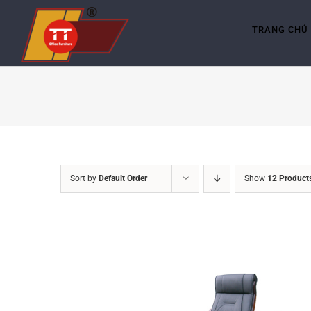
Skip
to
content
TRANG CHỦ
Sort by
Default Order
Show
12 Product