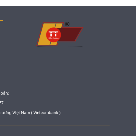
hoản:
77
hương VIệt Nam ( Vietcombank )