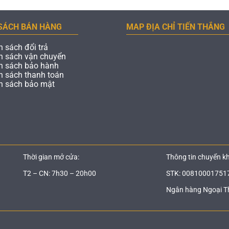
SÁCH BÁN HÀNG
MAP ĐỊA CHỈ TIẾN THẮNG
h sách đổi trả
h sách vận chuyển
h sách bảo hành
h sách thanh toán
h sách bảo mật
Thời gian mở cửa:
Thông tin chuyển k
T2 – CN: 7h30 – 20h00
STK: 00810001751
Ngân hàng Ngoại T