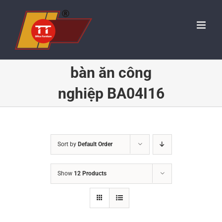
Skip
to
content
bàn ăn công
nghiệp BA04I16
Sort by
Default Order
Show
12 Products