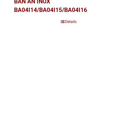
BÀN ĂN INOX
BA04I14/BA04I15/BA04I16
Details