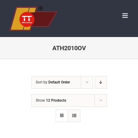
Skip
to
content
ATH2010OV
Sort by
Default Order
Show
12 Products