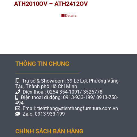
ATH2010OV – ATH2412OV
Details
THÔNG TIN CHUNG
Trụ sở & Showroom: 39 Lê Lợi, Phường Vũng
Tàu, Thành phố Hồ Chí Minh
Điện thoại: 0254-354-1091/ 3526778
Điện thoại di động: 0913-933-199/ 0913-758-
494
Email: tienthang@tienthangfurniture.com.vn
Zalo: 0913-933-199
CHÍNH SÁCH BÁN HÀNG