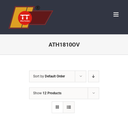
Skip
to
content
ATH1810OV
Sort by
Default Order
Show
12 Products