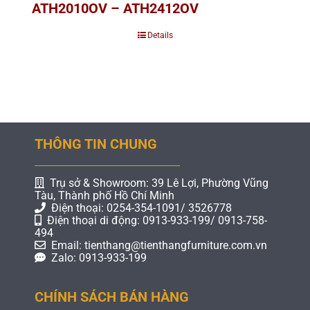
ATH2010OV – ATH2412OV
Details
THÔNG TIN CHUNG
Trụ sở & Showroom: 39 Lê Lợi, Phường Vũng
Tàu, Thành phố Hồ Chí Minh
Điện thoại: 0254-354-1091/ 3526778
Điện thoại di động: 0913-933-199/ 0913-758-
494
Email: tienthang@tienthangfurniture.com.vn
Zalo: 0913-933-199
CHÍNH SÁCH BÁN HÀNG