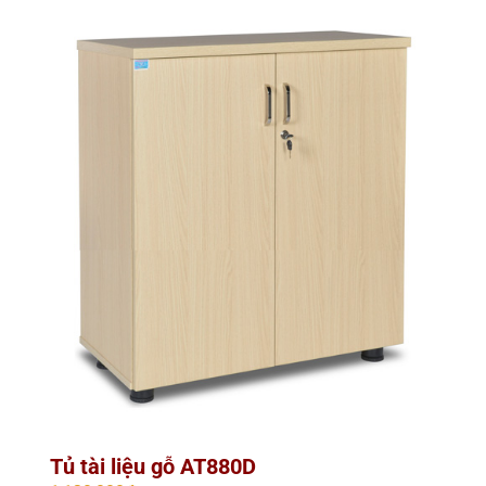
Tủ tài liệu gỗ AT880D