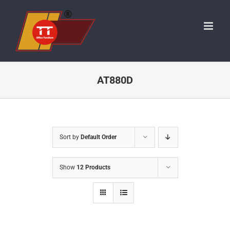
Skip
to
content
AT880D
Sort by
Default Order
Show
12 Products