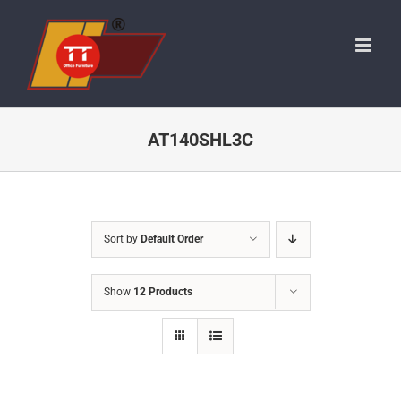
Skip
to
content
AT140SHL3C
Sort by
Default Order
Show
12 Products