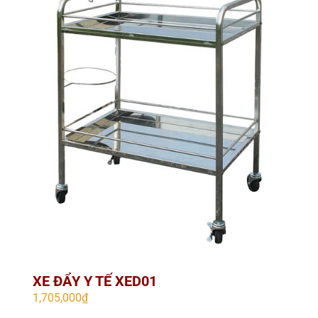
XE ĐẨY Y TẾ XED01
1,705,000
₫